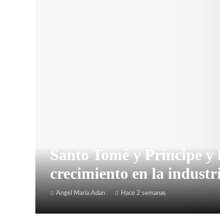
Santo Tomé y Príncipe y 
crecimiento en la industr
Angel Maria Adan
Hace 2 semanas