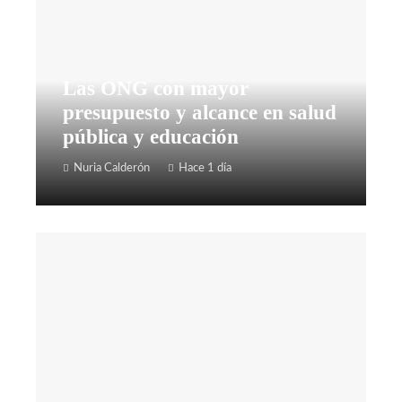
Las ONG con mayor
presupuesto y alcance en salud
pública y educación
Nuria Calderón
Hace 1 día