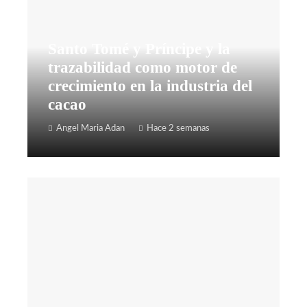
Santo Tomé y Príncipe y la
trazabilidad como motor de
crecimiento en la industria del
cacao
Angel Maria Adan
Hace 2 semanas