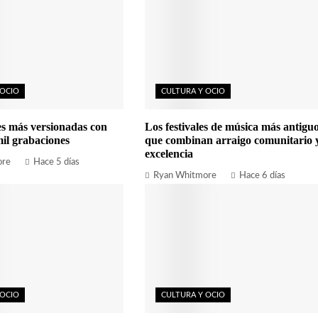
 OCIO
CULTURA Y OCIO
es más versionadas con
Los festivales de música más antigu
il grabaciones
que combinan arraigo comunitario 
excelencia
ore
Hace 5 días
Ryan Whitmore
Hace 6 días
 OCIO
CULTURA Y OCIO