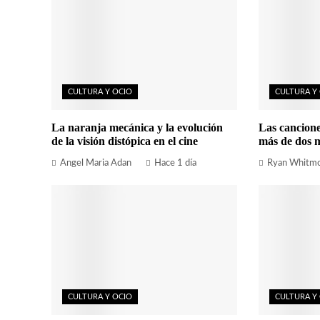
CULTURA Y OCIO
CULTURA Y
La naranja mecánica y la evolución
Las cancion
de la visión distópica en el cine
más de dos m
Angel Maria Adan
Hace 1 día
Ryan Whitm
CULTURA Y OCIO
CULTURA Y