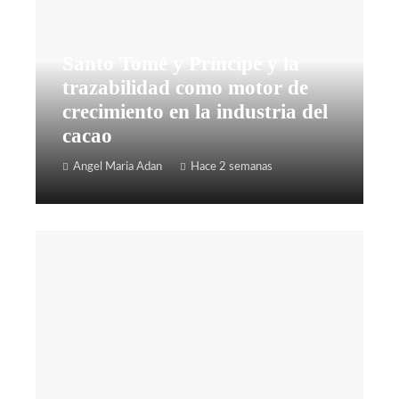
Santo Tomé y Príncipe y la
trazabilidad como motor de
crecimiento en la industria del
cacao
Angel Maria Adan
Hace 2 semanas