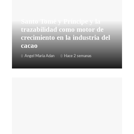
Santo Tomé y Príncipe y la
trazabilidad como motor de
crecimiento en la industria del
cacao
Angel Maria Adan
Hace 2 semanas