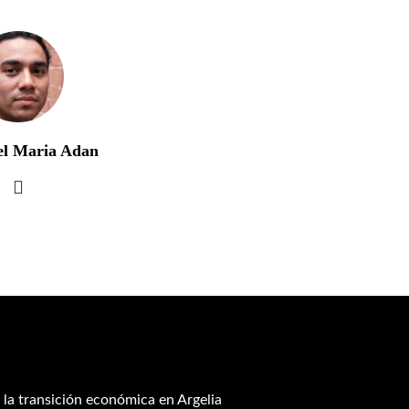
el Maria Adan
 la transición económica en Argelia