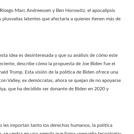
e Risego Marc Andreessen y Ben Horowitz, el apocalipsis
plusvalías latentes que afectaría a quienes tienen más de
sta idea es desinteresada y que su análisis de cómo este
reciente, describe cómo la propuesta de Joe Biden fue el
ald Trump. Esta visión de la política de Biden ofrece una
con Valley, ex demócratas, ahora se quejan de no apoyarse
iya, que ha decidido ser donante de Biden en 2020 y
 les importan tanto los derechos humanos, la política
bio, se centra en una agenda que llama «pequeña tecnología»,