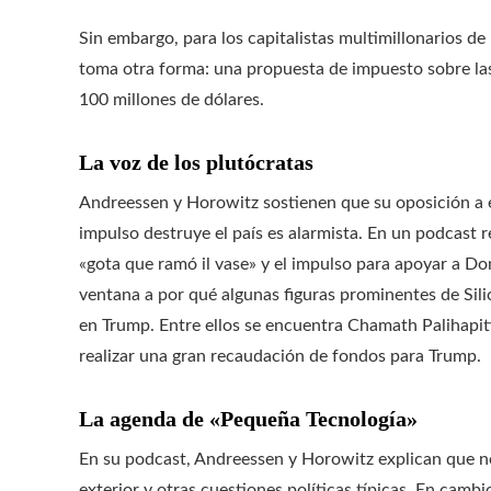
Sin embargo, para los capitalistas multimillonarios d
toma otra forma: una propuesta de impuesto sobre las 
100 millones de dólares.
La voz de los plutócratas
Andreessen y Horowitz sostienen que su oposición a e
impulso destruye el país es alarmista. En un podcast 
«gota que ramó il vase» y el impulso para apoyar a Don
ventana a por qué algunas figuras prominentes de Sili
en Trump. Entre ellos se encuentra Chamath Palihapit
realizar una gran recaudación de fondos para Trump.
La agenda de «Pequeña Tecnología»
En su podcast, Andreessen y Horowitz explican que no
exterior y otras cuestiones políticas típicas. En cam