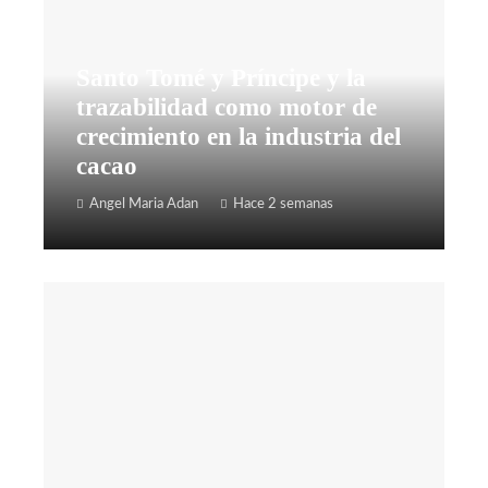
Santo Tomé y Príncipe y la
trazabilidad como motor de
crecimiento en la industria del
cacao
Angel Maria Adan
Hace 2 semanas