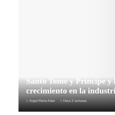
Santo Tomé y Príncipe y 
crecimiento en la industr
Angel Maria Adan
Hace 2 semanas