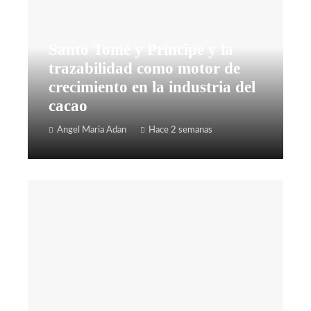
Santo Tomé y Príncipe y la
trazabilidad como motor de
crecimiento en la industria del
cacao
Angel Maria Adan
Hace 2 semanas