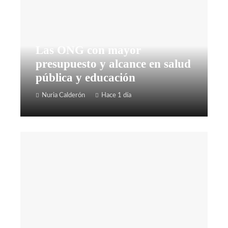
Las ONG con mayor
presupuesto y alcance en salud
pública y educación
Nuria Calderón
Hace 1 día