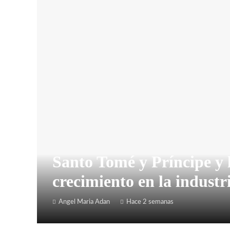
Santo Tomé y Príncipe y 
crecimiento en la industr
Angel Maria Adan
Hace 2 semanas