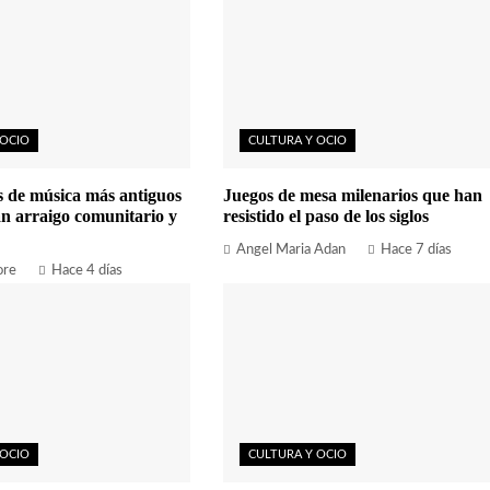
 OCIO
CULTURA Y OCIO
es de música más antiguos
Juegos de mesa milenarios que han
n arraigo comunitario y
resistido el paso de los siglos
Angel Maria Adan
Hace 7 días
ore
Hace 4 días
 OCIO
CULTURA Y OCIO