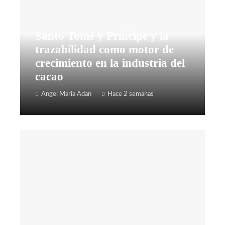
Santo Tomé y Príncipe y la
trazabilidad como motor de
crecimiento en la industria del
cacao
Angel Maria Adan
Hace 2 semanas