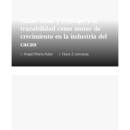
Santo Tomé y Príncipe y la
trazabilidad como motor de
crecimiento en la industria del
cacao
Angel Maria Adan
Hace 2 semanas