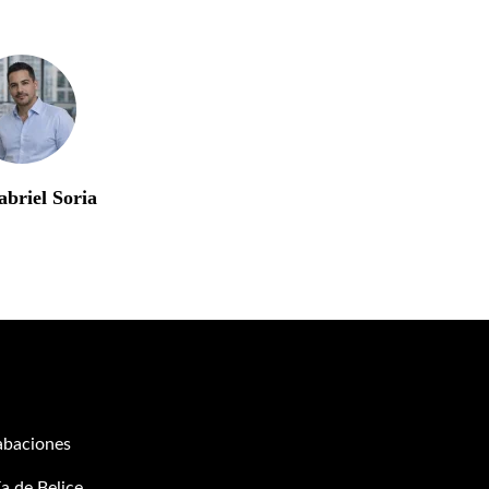
briel Soria
abaciones
a de Belice