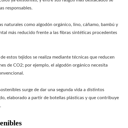
culos ya existentes, y entre sus rasgos más destacados se
as responsables.
bras naturales como algodón orgánico, lino, cáñamo, bambú y
tal más reducido frente a las fibras sintéticas procedentes
n de estos tejidos se realiza mediante técnicas que reducen
nes de CO2; por ejemplo, el algodón orgánico necesita
onvencional.
 sostenibles surge de dar una segunda vida a distintos
do, elaborado a partir de botellas plásticas y que contribuye
.
enibles