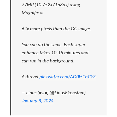
77MP (10.752x7168px) using
Magnific ai.
64x more pixels than the OG image.
You can do the same. Each super
enhance takes 10-15 minutes and
can run in the background.
A thread
pic.twitter.com/AO0l51nCk3
— Linus (●ᴗ●) (@LinusEkenstam)
January 8, 2024