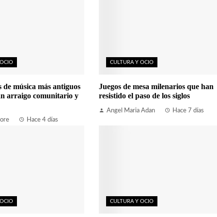
 OCIO
CULTURA Y OCIO
es de música más antiguos
Juegos de mesa milenarios que han
n arraigo comunitario y
resistido el paso de los siglos
Angel Maria Adan
Hace 7 días
ore
Hace 4 días
 OCIO
CULTURA Y OCIO