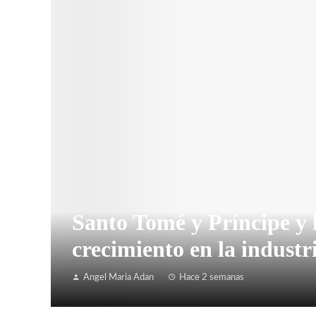
Santo Tomé y Príncipe y 
crecimiento en la industr
Angel Maria Adan
Hace 2 semanas