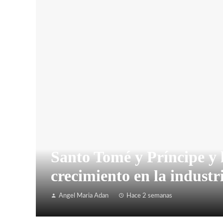
Santo Tomé y Príncipe y 
crecimiento en la industr
Angel Maria Adan
Hace 2 semanas