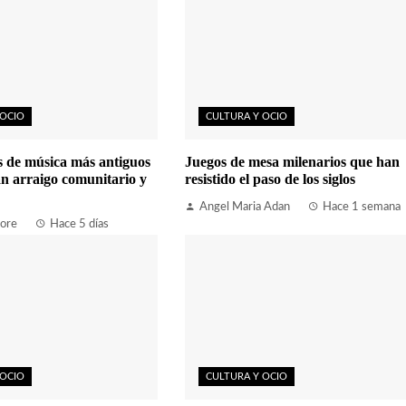
 OCIO
CULTURA Y OCIO
es de música más antiguos
Juegos de mesa milenarios que han
n arraigo comunitario y
resistido el paso de los siglos
Angel Maria Adan
Hace 1 semana
ore
Hace 5 días
 OCIO
CULTURA Y OCIO