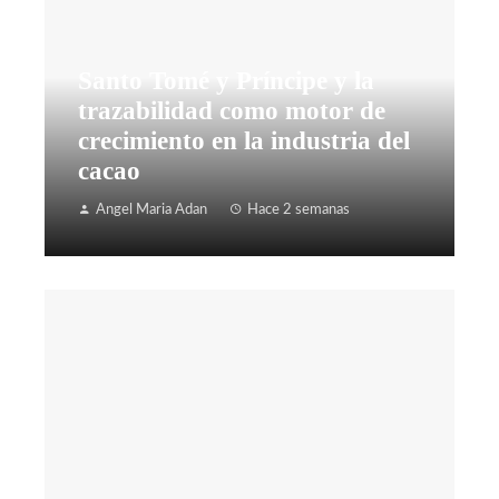
Santo Tomé y Príncipe y la
trazabilidad como motor de
crecimiento en la industria del
cacao
Angel Maria Adan
Hace 2 semanas