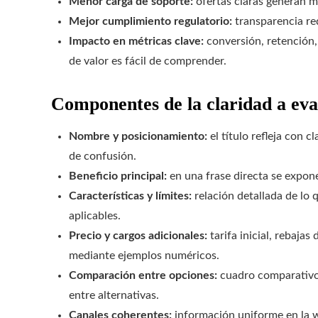
Menor carga de soporte:
ofertas claras generan m
Mejor cumplimiento regulatorio:
transparencia re
Impacto en métricas clave:
conversión, retención,
de valor es fácil de comprender.
Componentes de la claridad a eva
Nombre y posicionamiento:
el título refleja con c
de confusión.
Beneficio principal:
en una frase directa se expone
Características y límites:
relación detallada de lo q
aplicables.
Precio y cargos adicionales:
tarifa inicial, rebajas
mediante ejemplos numéricos.
Comparación entre opciones:
cuadro comparativo q
entre alternativas.
Canales coherentes:
información uniforme en la w