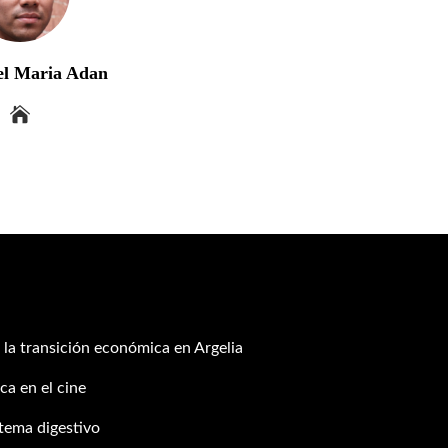
el Maria Adan
 la transición económica en Argelia
ca en el cine
stema digestivo