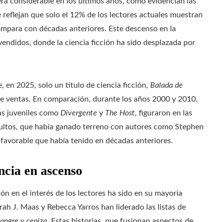
era considerable en los últimos años, como evidencian las
reflejan que solo el 12% de los lectores actuales muestran
compara con décadas anteriores. Este descenso en la
 vendidos, donde la ciencia ficción ha sido desplazada por
, en 2025, solo un título de ciencia ficción,
Balada de
 de ventas. En comparación, durante los años 2000 y 2010,
ías juveniles como
Divergente
y
The Host
, figuraron en las
 adultos, que había ganado terreno con autores como Stephen
 favorable que había tenido en décadas anteriores.
ncia en ascenso
ión en el interés de los lectores ha sido en su mayoría
ah J. Maas y Rebecca Yarros han liderado las listas de
angre y ceniza
. Estas historias, que fusionan aspectos de