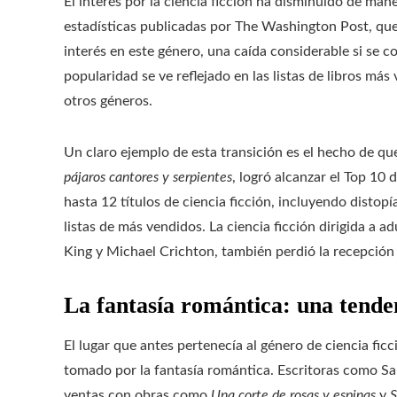
El interés por la ciencia ficción ha disminuido de man
estadísticas publicadas por The Washington Post, que 
interés en este género, una caída considerable si se 
popularidad se ve reflejado en las listas de libros más
otros géneros.
Un claro ejemplo de esta transición es el hecho de que
pájaros cantores y serpientes
, logró alcanzar el Top 10
hasta 12 títulos de ciencia ficción, incluyendo distop
listas de más vendidos. La ciencia ficción dirigida a
King y Michael Crichton, también perdió la recepción
La fantasía romántica: una tende
El lugar que antes pertenecía al género de ciencia ficc
tomado por la fantasía romántica. Escritoras como Sar
ventas con obras como
Una corte de rosas y espinas
y
S