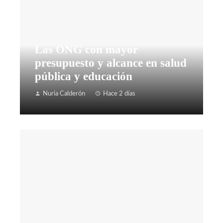
Las ONG con mayor
presupuesto y alcance en salud
pública y educación
Nuria Calderón
Hace 2 días