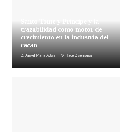
Santo Tomé y Príncipe y la
trazabilidad como motor de
crecimiento en la industria del
cacao
Angel Maria Adan
Hace 2 semanas