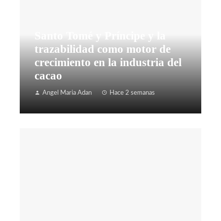
Santo Tomé y Príncipe y la
trazabilidad como motor de
crecimiento en la industria del
cacao
Angel Maria Adan
Hace 2 semanas