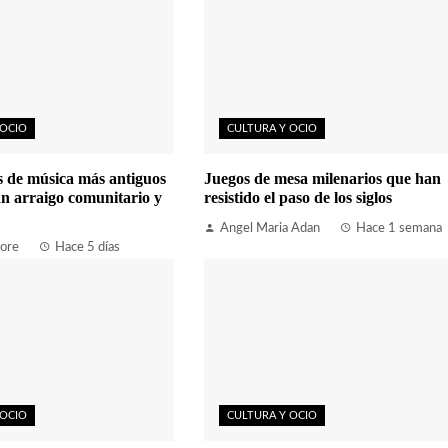
 OCIO
CULTURA Y OCIO
es de música más antiguos
Juegos de mesa milenarios que han
n arraigo comunitario y
resistido el paso de los siglos
Angel Maria Adan
Hace 1 semana
ore
Hace 5 días
 OCIO
CULTURA Y OCIO