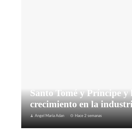
Santo Tomé y Príncipe y 
crecimiento en la industr
Angel Maria Adan
Hace 2 semanas