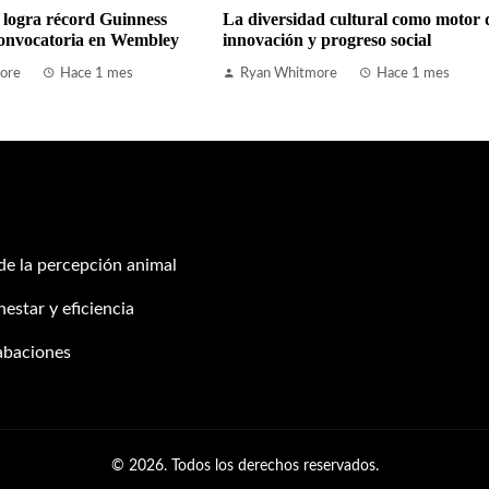
 logra récord Guinness
La diversidad cultural como motor 
onvocatoria en Wembley
innovación y progreso social
ore
Hace 1 mes
Ryan Whitmore
Hace 1 mes
 de la percepción animal
estar y eficiencia
abaciones
© 2026. Todos los derechos reservados.