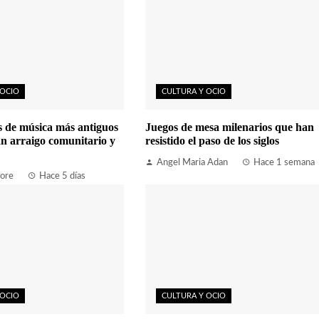
 OCIO
CULTURA Y OCIO
es de música más antiguos
Juegos de mesa milenarios que han
n arraigo comunitario y
resistido el paso de los siglos
Angel Maria Adan
Hace 1 semana
ore
Hace 5 días
 OCIO
CULTURA Y OCIO