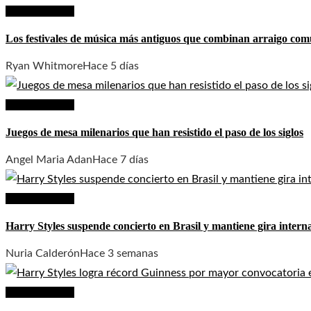
Cultura y ocio
Los festivales de música más antiguos que combinan arraigo comu
Ryan Whitmore
Hace 5 días
Cultura y ocio
Juegos de mesa milenarios que han resistido el paso de los siglos
Angel Maria Adan
Hace 7 días
Cultura y ocio
Harry Styles suspende concierto en Brasil y mantiene gira intern
Nuria Calderón
Hace 3 semanas
Cultura y ocio