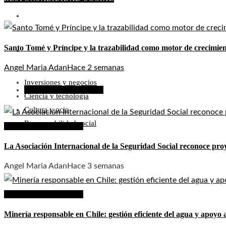
CULTURA Y OCIO
Santo Tomé y Príncipe y la trazabilidad como motor de crecimient
RESPONSABILIDAD SOCIAL
Angel Maria Adan
Hace 2 semanas
Inversiones y negocios
Responsabilidad social
Ciencia y tecnología
Cultura y ocio
Responsabilidad social
Responsabilidad social
La Asociación Internacional de la Seguridad Social reconoce pro
Angel Maria Adan
Hace 3 semanas
Responsabilidad social
Minería responsable en Chile: gestión eficiente del agua y apoy