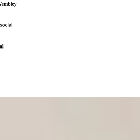
 Wembley
al