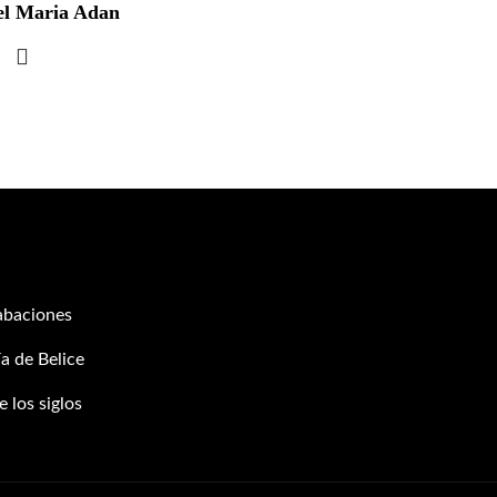
el Maria Adan
abaciones
a de Belice
 los siglos