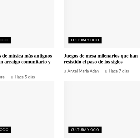
 OCIO
CULTURA Y OCIO
es de música más antiguos
Juegos de mesa milenarios que han
n arraigo comunitario y
resistido el paso de los siglos
Angel Maria Adan
Hace 7 días
ore
Hace 5 días
 OCIO
CULTURA Y OCIO