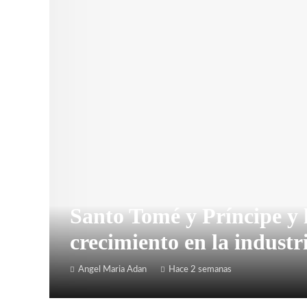
Santo Tomé y Príncipe y 
crecimiento en la industr
Angel Maria Adan
Hace 2 semanas