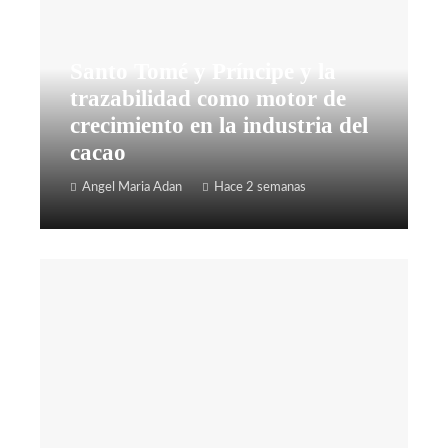
Santo Tomé y Príncipe y la
trazabilidad como motor de
crecimiento en la industria del
cacao
Angel Maria Adan
Hace 2 semanas