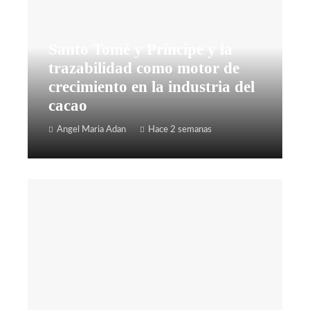
Santo Tomé y Príncipe y la
trazabilidad como motor de
crecimiento en la industria del
cacao
Angel Maria Adan
Hace 2 semanas