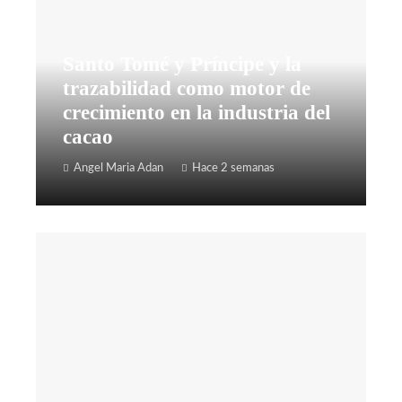
Santo Tomé y Príncipe y la
trazabilidad como motor de
crecimiento en la industria del
cacao
Angel Maria Adan
Hace 2 semanas