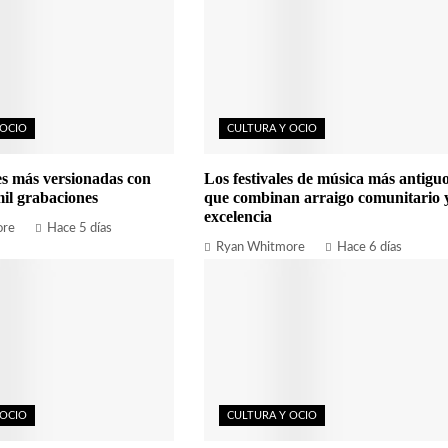
 OCIO
CULTURA Y OCIO
es más versionadas con
Los festivales de música más antigu
il grabaciones
que combinan arraigo comunitario 
excelencia
ore
Hace 5 días
Ryan Whitmore
Hace 6 días
 OCIO
CULTURA Y OCIO