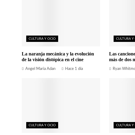
CULTURA Y OCIO
CULTURA Y
La naranja mecánica y la evolución
Las cancion
de la visión distópica en el cine
más de dos m
Angel Maria Adan
Hace 1 día
Ryan Whitm
CULTURA Y OCIO
CULTURA Y