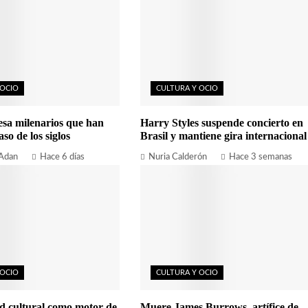
 OCIO
CULTURA Y OCIO
esa milenarios que han
Harry Styles suspende concierto en
aso de los siglos
Brasil y mantiene gira internacional
 Adan
Hace 6 días
Nuria Calderón
Hace 3 semanas
 OCIO
CULTURA Y OCIO
d cultural como motor de
Muere James Burrows, artífice de