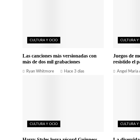
CULTURA Y OCIO
CULTURA Y
Las canciones más versionadas con
Juegos de m
más de dos mil grabaciones
resistido el p
Ryan Whitmore
Hace 3 días
Angel Maria
CULTURA Y OCIO
CULTURA Y
Harry Styles logra récord Guinness
La diversida