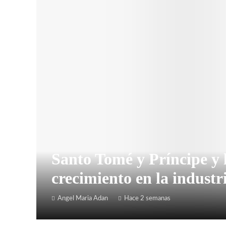
Santo Tomé y Príncipe y 
crecimiento en la industr
Angel Maria Adan
Hace 2 semanas