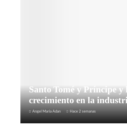
Santo Tomé y Príncipe y 
crecimiento en la industr
Angel Maria Adan
Hace 2 semanas