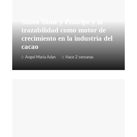
Santo Tomé y Príncipe y la
trazabilidad como motor de
crecimiento en la industria del
cacao
Angel Maria Adan
Hace 2 semanas