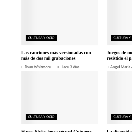
CULTURA Y OCIO
CULTURA Y
Las canciones más versionadas con
Juegos de m
más de dos mil grabaciones
resistido el p
Ryan Whitmore
Hace 3 días
Angel Maria
CULTURA Y OCIO
CULTURA Y
Harry Styles logra récord Guinness
La diversida