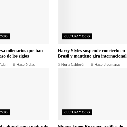
 OCIO
CULTURA Y OCIO
esa milenarios que han
Harry Styles suspende concierto en
aso de los siglos
Brasil y mantiene gira internacional
 Adan
Hace 6 días
Nuria Calderón
Hace 3 semanas
 OCIO
CULTURA Y OCIO
d cultural como motor de
Muere James Burrows, artífice de