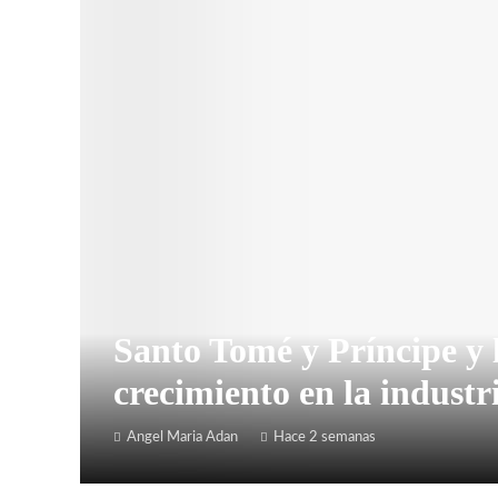
Santo Tomé y Príncipe y 
crecimiento en la industr
Angel Maria Adan
Hace 2 semanas