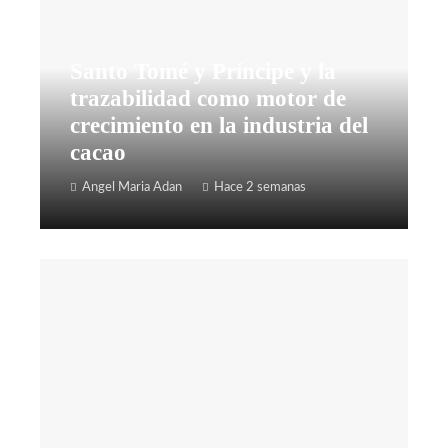
Santo Tomé y Príncipe y la
trazabilidad como motor de
crecimiento en la industria del
cacao
Angel Maria Adan
Hace 2 semanas