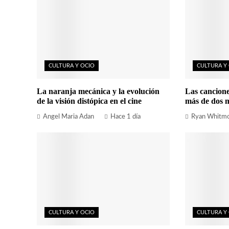
CULTURA Y OCIO
CULTURA Y
La naranja mecánica y la evolución
Las cancion
de la visión distópica en el cine
más de dos m
Angel Maria Adan
Hace 1 día
Ryan Whitm
CULTURA Y OCIO
CULTURA Y