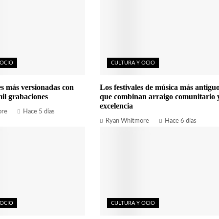
 OCIO
CULTURA Y OCIO
es más versionadas con
Los festivales de música más antigu
il grabaciones
que combinan arraigo comunitario 
excelencia
ore
Hace 5 días
Ryan Whitmore
Hace 6 días
 OCIO
CULTURA Y OCIO