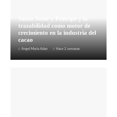
Santo Tomé y Príncipe y la
trazabilidad como motor de
crecimiento en la industria del
cacao
Angel Maria Adan
Hace 2 semanas