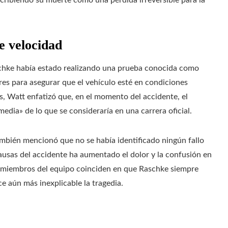
cribiendo su muerte como una pérdida irreversible para la
e velocidad
chke había estado realizando una prueba conocida como
res para asegurar que el vehículo esté en condiciones
s, Watt enfatizó que, en el momento del accidente, el
edia» de lo que se consideraría en una carrera oficial.
mbién mencionó que no se había identificado ningún fallo
ausas del accidente ha aumentado el dolor y la confusión en
y miembros del equipo coinciden en que Raschke siempre
 aún más inexplicable la tragedia.