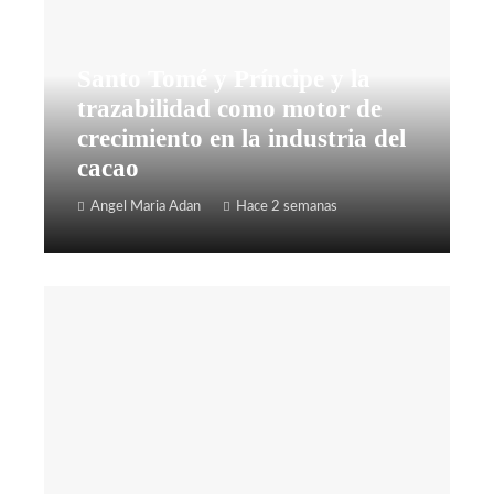
Santo Tomé y Príncipe y la
trazabilidad como motor de
crecimiento en la industria del
cacao
Angel Maria Adan
Hace 2 semanas