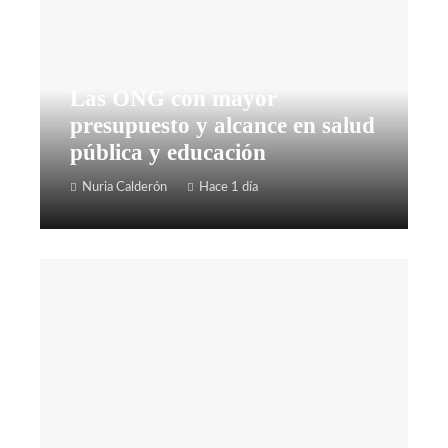
Las ONG con mayor
presupuesto y alcance en salud
pública y educación
Nuria Calderón
Hace 1 día