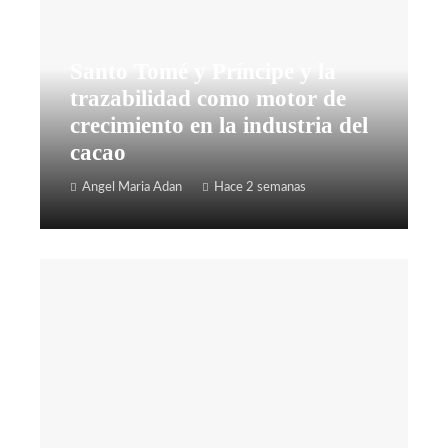
Santo Tomé y Príncipe y la
trazabilidad como motor de
crecimiento en la industria del
cacao
Angel Maria Adan
Hace 2 semanas