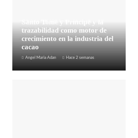
Santo Tomé y Príncipe y la
trazabilidad como motor de
crecimiento en la industria del
cacao
Angel Maria Adan
Hace 2 semanas