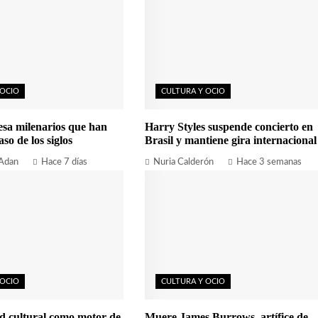
 OCIO
CULTURA Y OCIO
esa milenarios que han
Harry Styles suspende concierto en
aso de los siglos
Brasil y mantiene gira internacional
 Adan
Hace 7 días
Nuria Calderón
Hace 3 semanas
 OCIO
CULTURA Y OCIO
d cultural como motor de
Muere James Burrows, artífice de