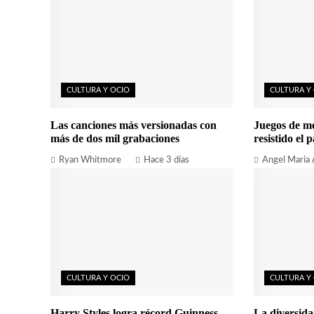
CULTURA Y OCIO
CULTURA Y
Las canciones más versionadas con
Juegos de m
más de dos mil grabaciones
resistido el p
Ryan Whitmore
Hace 3 días
Angel Maria
CULTURA Y OCIO
CULTURA Y
Harry Styles logra récord Guinness
La diversida