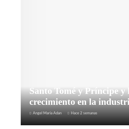
Santo Tomé y Príncipe y 
crecimiento en la industr
Angel Maria Adan
Hace 2 semanas