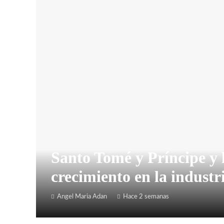
Santo Tomé y Príncipe y 
crecimiento en la industr
Angel Maria Adan
Hace 2 semanas