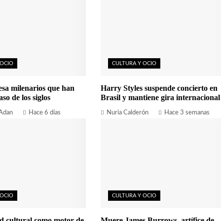
 OCIO
CULTURA Y OCIO
esa milenarios que han
Harry Styles suspende concierto en
aso de los siglos
Brasil y mantiene gira internacional
 Adan
Hace 6 días
Nuria Calderón
Hace 3 semanas
 OCIO
CULTURA Y OCIO
d cultural como motor de
Muere James Burrows, artífice de