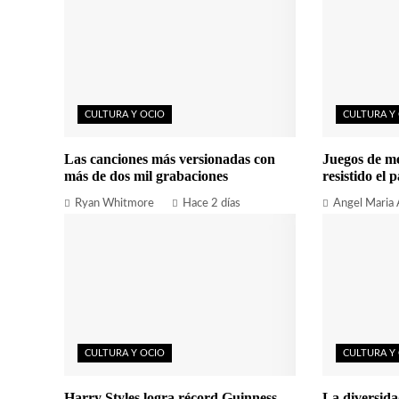
CULTURA Y OCIO
CULTURA Y
Las canciones más versionadas con
Juegos de m
más de dos mil grabaciones
resistido el p
Ryan Whitmore
Hace 2 días
Angel Maria
CULTURA Y OCIO
CULTURA Y
Harry Styles logra récord Guinness
La diversida