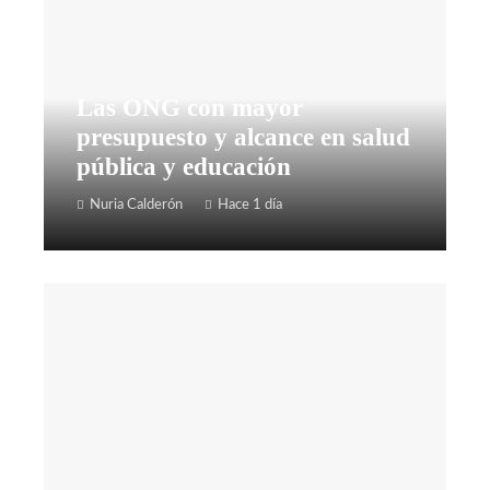
Las ONG con mayor
presupuesto y alcance en salud
pública y educación
Nuria Calderón
Hace 1 día